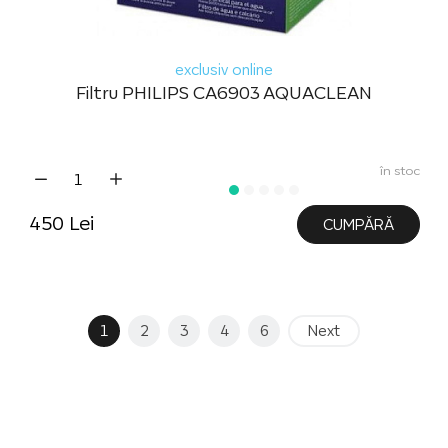
exclusiv online
Filtru PHILIPS CA6903 AQUACLEAN
în stoc
450 Lei
CUMPĂRĂ
1
2
3
4
6
Next