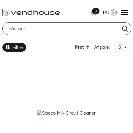
0
RU
Accesorii si intretinere
Preţ
Afișare:
6
Filtre