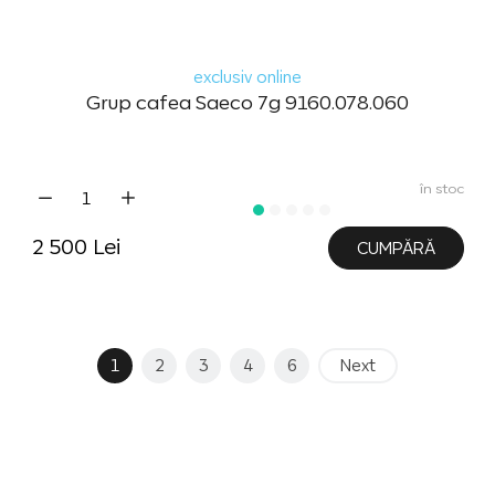
exclusiv online
Grup cafea Saeco 7g 9160.078.060
în stoc
2 500 Lei
CUMPĂRĂ
1
2
3
4
6
Next