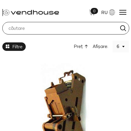
0
RU
Grupuri Cafea
Preţ
Afișare:
6
Filtre