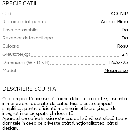
SPECIFICATII
Cod
ACCNIR
Recomandat pentru
Acasa
,
Birou
Tava detasabila
Da
Rezervor detasabil apa
Da
Culoare
Rosu
Greutate(kg)
2.4
Dimensiuni (W x D x H)
12x32x23
Model
Nespresso
DESCRIERE SCURTA
Cu o amprentă minusculă, forme delicate, curbate și ușurința
în manevrare, aparatul de cafea Inissia este compact,
simplificat pentru eficiență maximă în utilizare și ușor de
integrat în orice spațiu din locuință.
Aparatul de cafea Inissia este capabil să vă satisfacă toate
dorințele în ceea ce privește atât funcționalitatea, cât și
designul.