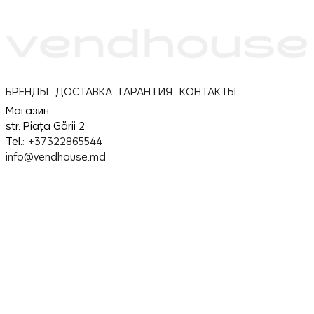
БРЕНДЫ
ДОСТАВКА
ГАРАНТИЯ
КОНТАКТЫ
Магазин
str. Piața Gării 2
Tel.:
+37322865544
info@vendhouse.md
Сервис
str. Piața Gării 2
Tel.:
37379865544
service@vendhouse.md