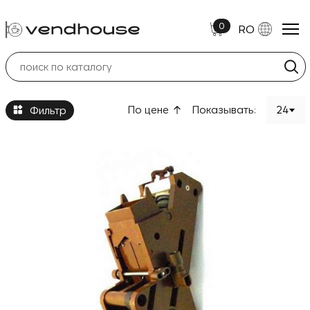
0
RO
Piese schimb
По цене
Показывать:
24
Фильтр