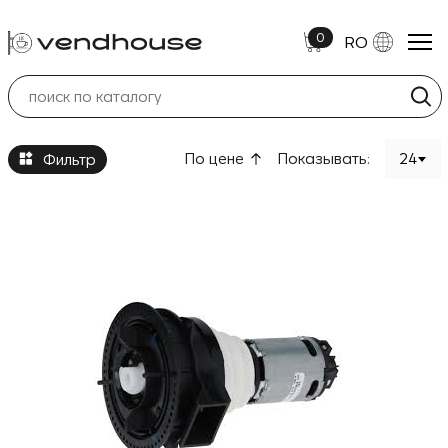
0
RO
Motoare & Moto-reductoare
По цене
Показывать:
24
Фильтр