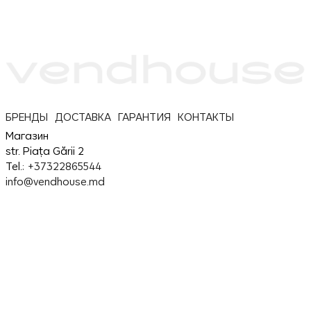
БРЕНДЫ
ДОСТАВКА
ГАРАНТИЯ
КОНТАКТЫ
Магазин
str. Piața Gării 2
Tel.:
+37322865544
info@vendhouse.md
Сервис
str. Piața Gării 2
Tel.:
37379865544
service@vendhouse.md